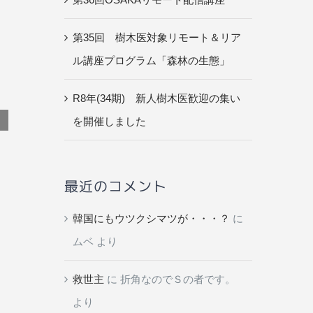
第35回 樹木医対象リモート＆リア
ル講座プログラム「森林の生態」
R8年(34期) 新人樹木医歓迎の集い
を開催しました
最近のコメント
韓国にもウツクシマツが・・・？
に
ムベ
より
救世主
に
折角なのでＳの者です。
より