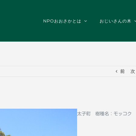
NPOおおさかとは
おじいさんの木
前
次
太子町 樹種名：モッコ