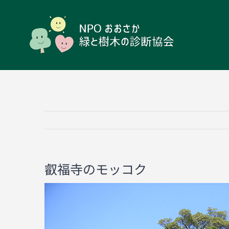
Skip
to
content
叡福寺のモッコク