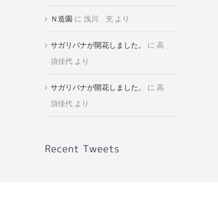
Ｎ造園
に
浅川 充
より
サガリバナが開花しました。
に
高
須佳代
より
サガリバナが開花しました。
に
高
須佳代
より
Recent Tweets