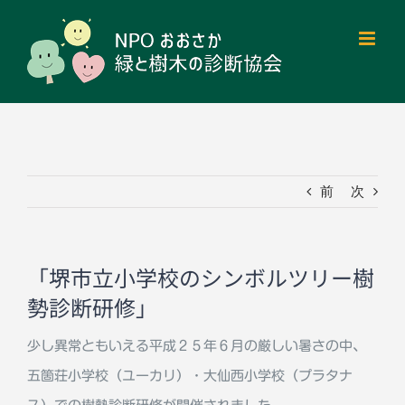
Skip
to
content
前
次
「堺市立小学校のシンボルツリー樹
勢診断研修」
少し異常ともいえる平成２５年６月の厳しい暑さの中、
五箇荘小学校（ユーカリ）・大仙西小学校（プラタナ