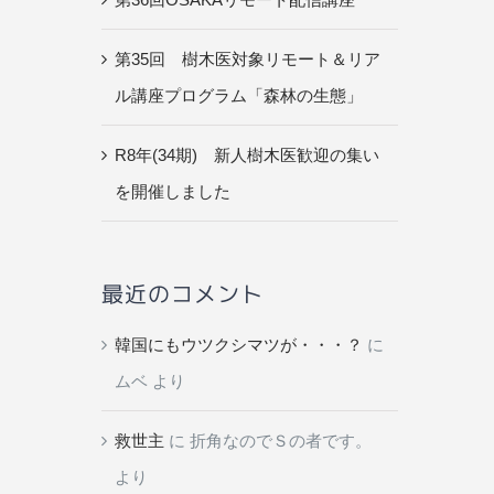
第35回 樹木医対象リモート＆リア
ル講座プログラム「森林の生態」
R8年(34期) 新人樹木医歓迎の集い
を開催しました
最近のコメント
韓国にもウツクシマツが・・・？
に
ムベ
より
救世主
に
折角なのでＳの者です。
より