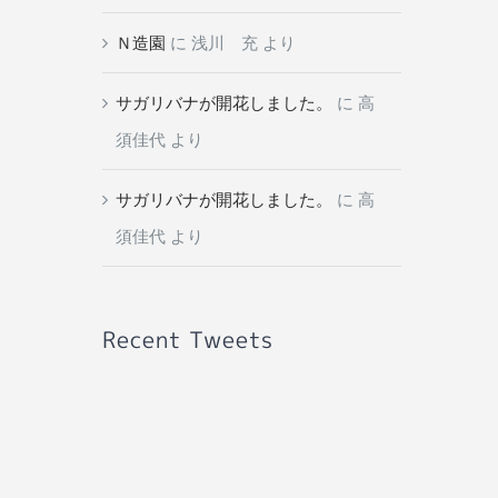
Ｎ造園
に
浅川 充
より
サガリバナが開花しました。
に
高
須佳代
より
サガリバナが開花しました。
に
高
須佳代
より
Recent Tweets