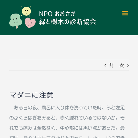
Skip
to
content
前
次
マダニに注意
ある日の夜、風呂に入り体を洗っていた時、ふと左足
のふくらはぎをみると、赤く腫れているではないか。そ
れでも痛みは全然なく、中心部には黒い点があった。最