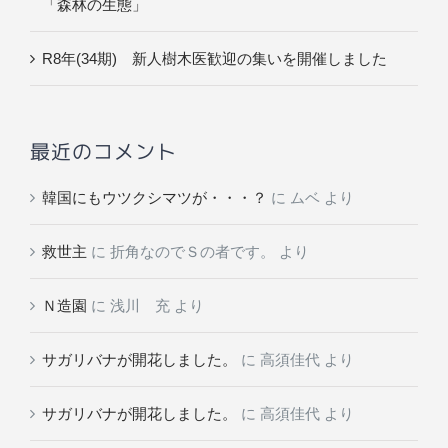
「森林の生態」
R8年(34期) 新人樹木医歓迎の集いを開催しました
最近のコメント
韓国にもウツクシマツが・・・？
に
ムベ
より
救世主
に
折角なのでＳの者です。
より
Ｎ造園
に
浅川 充
より
サガリバナが開花しました。
に
高須佳代
より
サガリバナが開花しました。
に
高須佳代
より