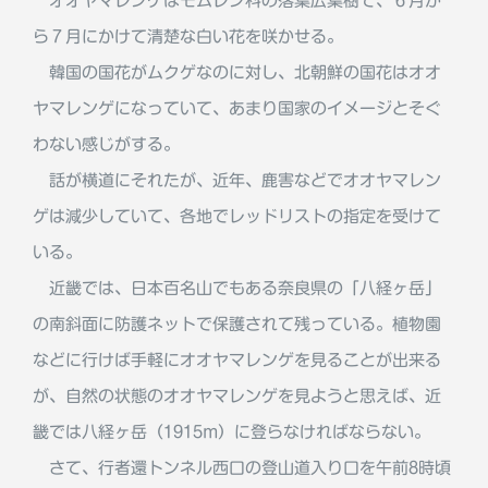
オオヤマレンゲはモムレン科の落葉広葉樹で、６月か
ら７月にかけて清楚な白い花を咲かせる。
韓国の国花がムクゲなのに対し、北朝鮮の国花はオオ
ヤマレンゲになっていて、あまり国家のイメージとそぐ
わない感じがする。
話が横道にそれたが、近年、鹿害などでオオヤマレン
ゲは減少していて、各地でレッドリストの指定を受けて
いる。
近畿では、日本百名山でもある奈良県の「八経ヶ岳」
の南斜面に防護ネットで保護されて残っている。植物園
などに行けば手軽にオオヤマレンゲを見ることが出来る
が、自然の状態のオオヤマレンゲを見ようと思えば、近
畿では八経ヶ岳（1915m）に登らなければならない。
さて、行者還トンネル西口の登山道入り口を午前8時頃