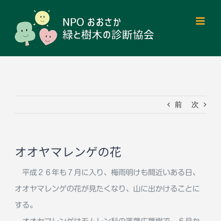
Skip
to
content
前
次
オオヤマレンゲの花
平成２６年も７月に入り、梅雨明けも間近いある日、
オオヤマレンゲの花が見たくなり、山に出かけることに
する。