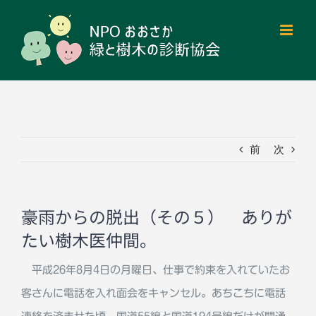
Skip
to
content
前
次
豪雨からの脱出（その５） ありが
たい樹木医仲間。
平成26年8月4日の月曜日、仕事で約束を入れていたお
客さんに電話を入れ面会をキャンセル。あちこちに電話