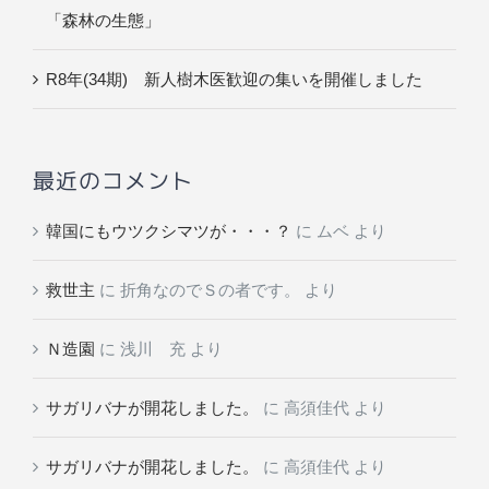
「森林の生態」
R8年(34期) 新人樹木医歓迎の集いを開催しました
最近のコメント
韓国にもウツクシマツが・・・？
に
ムベ
より
救世主
に
折角なのでＳの者です。
より
Ｎ造園
に
浅川 充
より
サガリバナが開花しました。
に
高須佳代
より
サガリバナが開花しました。
に
高須佳代
より