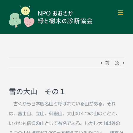
Skip
to
content
前
次
雪の大山 その１
古くから日本四名山と呼ばれている山がある。それ
は、富士山、立山、御嶽山、大山の４つの山のことで、
いずれも信仰の山として有名である。しかし大山以外の