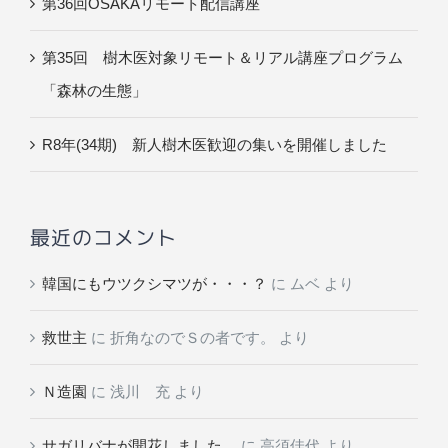
第36回OSAKAリモート配信講座
第35回 樹木医対象リモート＆リアル講座プログラム
「森林の生態」
R8年(34期) 新人樹木医歓迎の集いを開催しました
最近のコメント
韓国にもウツクシマツが・・・？
に
ムベ
より
救世主
に
折角なのでＳの者です。
より
Ｎ造園
に
浅川 充
より
サガリバナが開花しました。
に
高須佳代
より