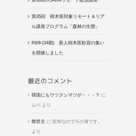
第35回 樹木医対象リモート＆リア
ル講座プログラム「森林の生態」
R8年(34期) 新人樹木医歓迎の集い
を開催しました
最近のコメント
韓国にもウツクシマツが・・・？
に
ムベ
より
救世主
に
折角なのでＳの者です。
より