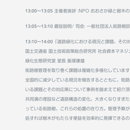
13:00〜13:05
主催者挨拶 :NPO おおさか緑と樹木
13:05〜13:10
趣旨説明/ 司会: 一般社団法人街路樹
13:10〜14:00
「道路緑化における現況と課題、その
国土交通省 国土技術政策総合研究所 社会資本マネジ
緑化生態研究室 室⻑ 飯塚康雄
街路樹管理を取り巻く課題は複雑化多様化しています
全国的に減少している現況を報告するとともに、街路
いる課題とその対応策について事例を踏まえて紹介頂
共同溝の埋設など道路構造の変化、大きくなりすぎた
っている街路樹、これらの処置の在り方。管理予算が
処すれば樹木がもたらす便益を効率的に発揮できるの