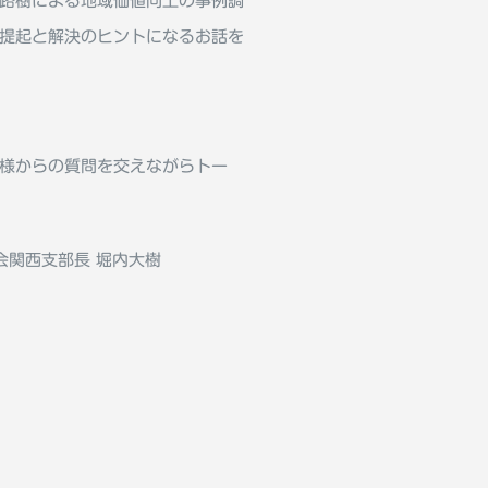
路樹による地域価値向上の事例調
提起と解決のヒントになるお話を
様からの質問を交えながらトー
会関⻄支部⻑ 堀内大樹