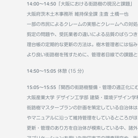
14:00〜14:50
「大阪における街路樹の現況と課題」
大阪府茨木土木事務所 維持保全課 主査 土橋一也
一部の市⺠によるクレームの実態とクレームへの対処
剪定の問題や、受託業者の違いによる品質のばらつき
理台帳の定期的な更新の方法は。樹木管理者には悩み
より良い街路樹を残すために、管理者目線での課題と
14:50〜15:05
休憩 (15 分)
15:05〜15:55
「関⻄の街路樹整備・管理の適正化に
大阪産業大学 デザイン工学部 建築・環境デザイン学科
街路樹マスタープランの計画を策定している自治体は
やマニュアルに沿って維持管理をしているところがほ
更新・管理のあり方を自治体が模索している中、諸外