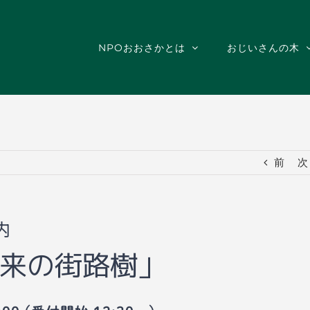
NPOおおさかとは
おじいさんの木
前
次
内
来の街路樹」