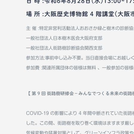
日 時 :令和6年8月28日(水)13:00~17
場 所 :大阪歴史博物館 4 階講堂(大阪市
主 催 :特定非営利活動法人おおさか緑と樹木の診断協
一般社団法人日本樹木医会大阪府支部
一般社団法人街路樹診断協会関⻄支部
参加方法:事前申し込み不要。当日直接会場にお越しくださ
参加費 :関連所属団体の皆様は無料 、一般参加の皆様は
【 第 9 回 街路樹研修会−みんなでつくる未来の街路
COVID-19 の影響により 4 年間中断されていた
した。この間、街路樹を取り巻く環境はますます厳し
気候変動や猛暑対策として、グリーンインフラ政策や