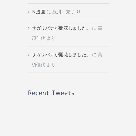
Ｎ造園
に
浅川 充
より
サガリバナが開花しました。
に
高
須佳代
より
サガリバナが開花しました。
に
高
須佳代
より
Recent Tweets