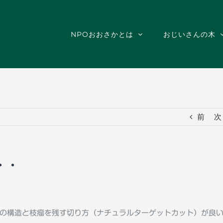
NPOおおさかとは
おじいさんの木
前
次
・・
の構造と枝瘤を残す切り方（ナチュラルターゲットカット）が良