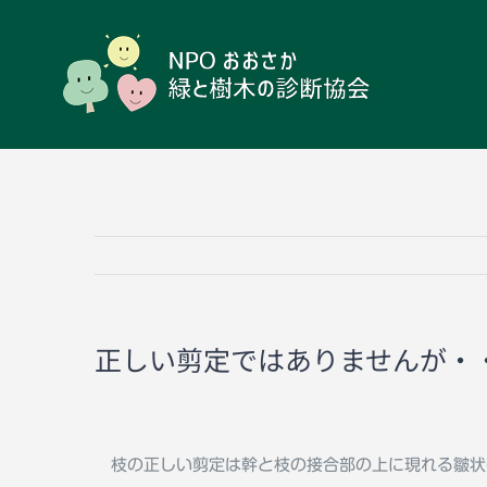
Skip
to
content
正しい剪定ではありませんが・
枝の正しい剪定は幹と枝の接合部の上に現れる皺状