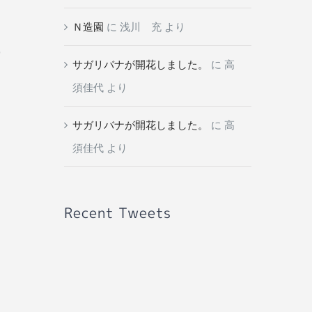
Ｎ造園
に
浅川 充
より
の
サガリバナが開花しました。
に
高
須佳代
より
サガリバナが開花しました。
に
高
須佳代
より
Recent Tweets