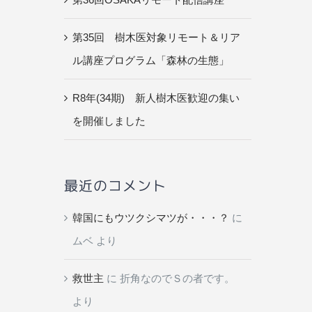
第35回 樹木医対象リモート＆リア
ル講座プログラム「森林の生態」
R8年(34期) 新人樹木医歓迎の集い
を開催しました
最近のコメント
韓国にもウツクシマツが・・・？
に
ムベ
より
救世主
に
折角なのでＳの者です。
より