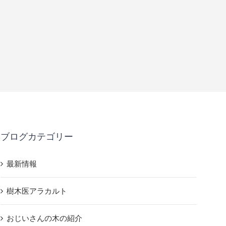
紀伊大島の樹木
ユニークな稲
10月 18th, 2015
8月 11th, 201
ブログカテゴリー
最新情報
樹木医アラカルト
おじいさんの木の紹介