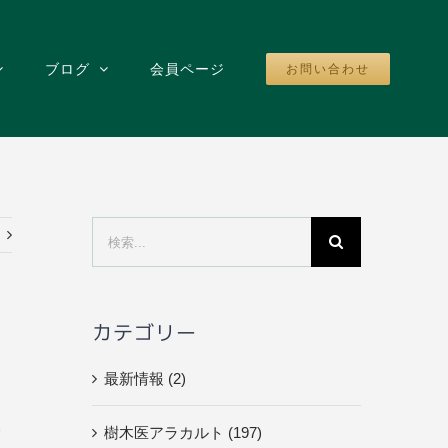
ブログ
会員ページ
お問い合わせ
検
索
…
カテゴリー
最新情報 (2)
い
樹木医アラカルト (197)