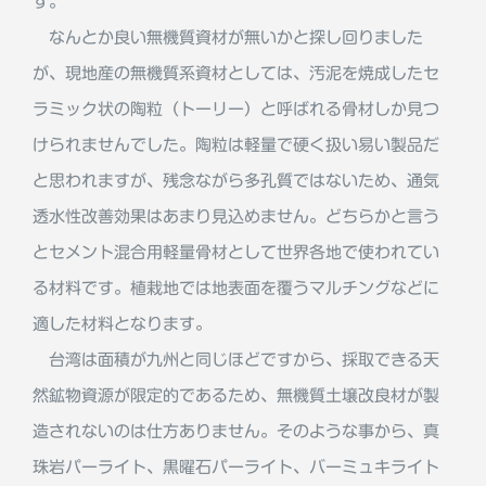
す。
なんとか良い無機質資材が無いかと探し回りました
が、現地産の無機質系資材としては、汚泥を焼成したセ
ラミック状の陶粒（トーリー）と呼ばれる骨材しか見つ
けられませんでした。陶粒は軽量で硬く扱い易い製品だ
と思われますが、残念ながら多孔質ではないため、通気
透水性改善効果はあまり見込めません。どちらかと言う
とセメント混合用軽量骨材として世界各地で使われてい
る材料です。植栽地では地表面を覆うマルチングなどに
適した材料となります。
台湾は面積が九州と同じほどですから、採取できる天
然鉱物資源が限定的であるため、無機質土壌改良材が製
造されないのは仕方ありません。そのような事から、真
珠岩パーライト、黒曜石パーライト、バーミュキライト