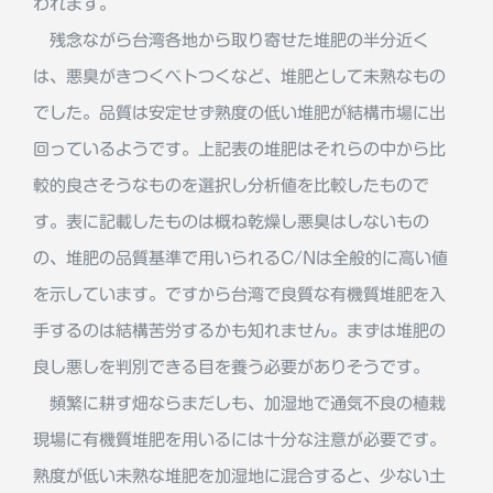
われます。
残念ながら台湾各地から取り寄せた堆肥の半分近く
は、悪臭がきつくベトつくなど、堆肥として未熟なもの
でした。品質は安定せず熟度の低い堆肥が結構市場に出
回っているようです。上記表の堆肥はそれらの中から比
較的良さそうなものを選択し分析値を比較したもので
す。表に記載したものは概ね乾燥し悪臭はしないもの
の、堆肥の品質基準で用いられるC/Nは全般的に高い値
を示しています。ですから台湾で良質な有機質堆肥を入
手するのは結構苦労するかも知れません。まずは堆肥の
良し悪しを判別できる目を養う必要がありそうです。
頻繁に耕す畑ならまだしも、加湿地で通気不良の植栽
現場に有機質堆肥を用いるには十分な注意が必要です。
熟度が低い未熟な堆肥を加湿地に混合すると、少ない土