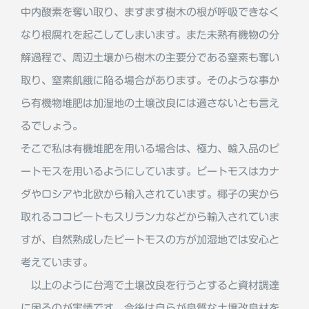
中内酸素を奪い取り、ますます樹木の根が呼吸できなく
なり根腐れを起こしてしまいます。また未熟有機物の分
解過程で、周辺土壌から樹木の主要分である窒素も奪い
取り、窒素飢餓に陥る場合があります。そのような事か
ら有機物堆肥は加湿地の土壌改良には適さないとも言え
るでしょう。
そこで私は有機堆肥を用いる場合は、極力、輸入品のピ
ートモスを用いるようにしています。ピートモスはカナ
ダやロシアや北欧から輸入されています。椰子の実から
取れるココピートもスリランカなどから輸入されていま
すが、自然熟成したピートモスの方が加湿地では安心と
考えています。
以上のように台湾で土壌改良を行うとすると資材調達
に困るのが実情です。今後は自らが良質な土壌改良材を