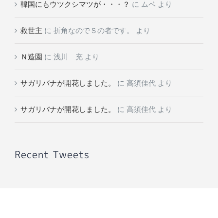
韓国にもウツクシマツが・・・？
に
ムベ
より
救世主
に
折角なのでＳの者です。
より
Ｎ造園
に
浅川 充
より
サガリバナが開花しました。
に
高須佳代
より
サガリバナが開花しました。
に
高須佳代
より
Recent Tweets