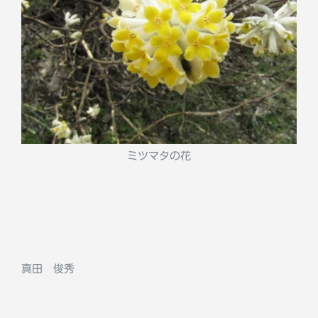
ミツマタの花
真田 俊秀